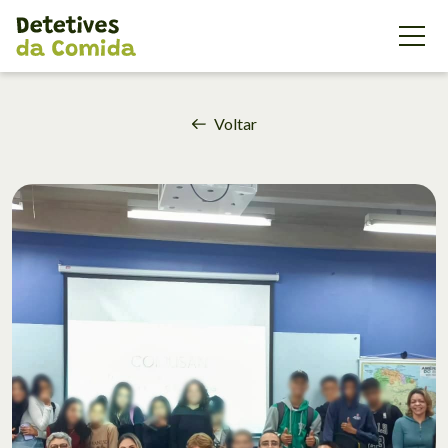
{'id': 178602, 'code': 'WFl7G7Mn
Voltar