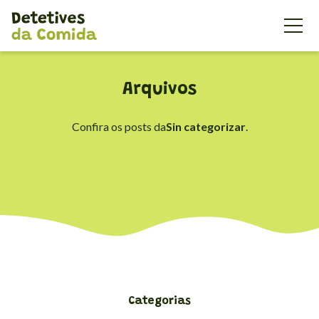
{'id': 178602, 'code': 'WFl7G7Mn
Arquivos
Confira os posts da
Sin categorizar
.
Categorias