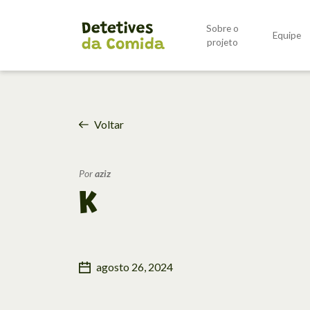
Sobre o
Equipe
{'id': 178602, 'code': 'WFl7G7Mn
projeto
Voltar
Por
aziz
K
agosto 26, 2024