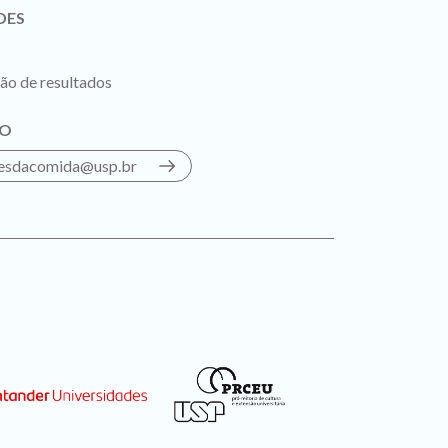
DES
ção de resultados
O
vesdacomida@usp.br