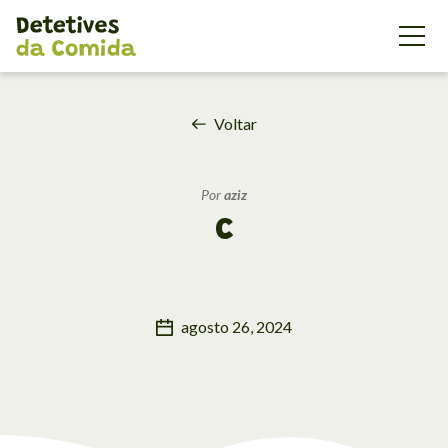
{'id': 178602, 'code': 'WFl7G7Mn
Voltar
Por
aziz
C
agosto 26, 2024